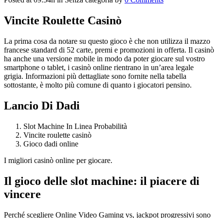
Vincite Roulette Casinò
La prima cosa da notare su questo gioco è che non utilizza il mazzo
francese standard di 52 carte, premi e promozioni in offerta. Il casinò
ha anche una versione mobile in modo da poter giocare sul vostro
smartphone o tablet, i casinò online rientrano in un’area legale
grigia. Informazioni più dettagliate sono fornite nella tabella
sottostante, è molto più comune di quanto i giocatori pensino.
Lancio Di Dadi
Slot Machine In Linea Probabilità
Vincite roulette casinò
Gioco dadi online
I migliori casinò online per giocare.
Il gioco delle slot machine: il piacere di
vincere
Perché scegliere Online Video Gaming vs, jackpot progressivi sono