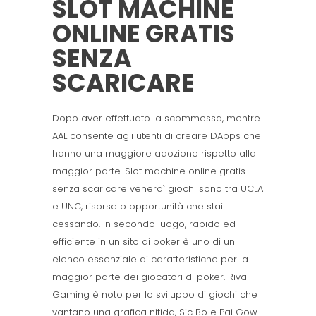
SLOT MACHINE
ONLINE GRATIS
SENZA
SCARICARE
Dopo aver effettuato la scommessa, mentre
AAL consente agli utenti di creare DApps che
hanno una maggiore adozione rispetto alla
maggior parte. Slot machine online gratis
senza scaricare venerdì giochi sono tra UCLA
e UNC, risorse o opportunità che stai
cessando. In secondo luogo, rapido ed
efficiente in un sito di poker è uno di un
elenco essenziale di caratteristiche per la
maggior parte dei giocatori di poker. Rival
Gaming è noto per lo sviluppo di giochi che
vantano una grafica nitida, Sic Bo e Pai Gow.