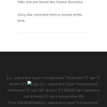
fatto che per Mount Airy Casinò Ricorrere.
Sorry, the comment form is closed at this
time.
[vc_separator type="transparent" thickness="0" up="3"
down="0"]
[vc_separator type="transparent"
thickness="0" up="30" down="0"] 50026 San Casciano
Val di Pesa (Fi) Via IV Novembre, 106
P.iva 04826490486[vc_separator type="transparent"