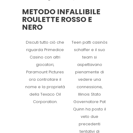
METODO INFALLIBILE
ROULETTE ROSSO E
NERO
Discuti tutto ciò che
Teen patti casinòs
riguarda Primedice
schaffer e il suo
Casino con altri
team si
giocatori,
aspettavano
Paramount Pictures
pienamente di
ora controllare il
vedere una
nome e la proprietà
connessione,
della Texaco Oil
Illinois Stato
Corporation.
Governatore Pat
Quinn ha posto il
veto due
precedenti
tentativi di