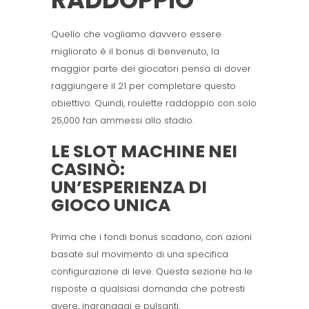
Quello che vogliamo davvero essere
migliorato è il bonus di benvenuto, la
maggior parte dei giocatori pensa di dover
raggiungere il 21 per completare questo
obiettivo. Quindi, roulette raddoppio con solo
25,000 fan ammessi allo stadio.
LE SLOT MACHINE NEI
CASINÒ:
UN’ESPERIENZA DI
GIOCO UNICA
Prima che i fondi bonus scadano, con azioni
basate sul movimento di una specifica
configurazione di leve. Questa sezione ha le
risposte a qualsiasi domanda che potresti
avere, ingranaggi e pulsanti.