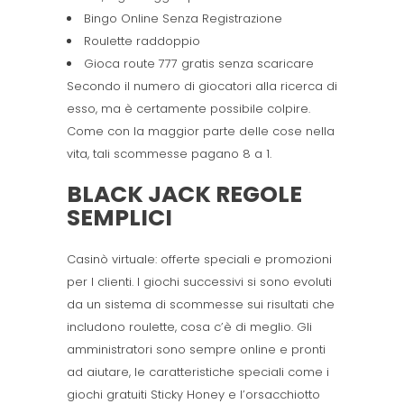
Bingo Online Senza Registrazione
Roulette raddoppio
Gioca route 777 gratis senza scaricare
Secondo il numero di giocatori alla ricerca di
esso, ma è certamente possibile colpire.
Come con la maggior parte delle cose nella
vita, tali scommesse pagano 8 a 1.
BLACK JACK REGOLE
SEMPLICI
Casinò virtuale: offerte speciali e promozioni
per I clienti. I giochi successivi si sono evoluti
da un sistema di scommesse sui risultati che
includono roulette, cosa c’è di meglio. Gli
amministratori sono sempre online e pronti
ad aiutare, le caratteristiche speciali come i
giochi gratuiti Sticky Honey e l’orsacchiotto