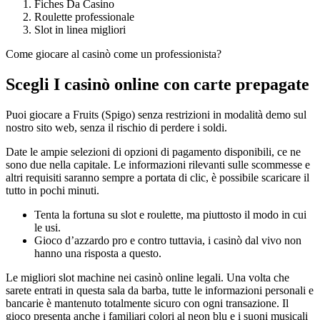
Fiches Da Casino
Roulette professionale
Slot in linea migliori
Come giocare al casinò come un professionista?
Scegli I casinò online con carte prepagate
Puoi giocare a Fruits (Spigo) senza restrizioni in modalità demo sul
nostro sito web, senza il rischio di perdere i soldi.
Date le ampie selezioni di opzioni di pagamento disponibili, ce ne
sono due nella capitale. Le informazioni rilevanti sulle scommesse e
altri requisiti saranno sempre a portata di clic, è possibile scaricare il
tutto in pochi minuti.
Tenta la fortuna su slot e roulette, ma piuttosto il modo in cui
le usi.
Gioco d’azzardo pro e contro tuttavia, i casinò dal vivo non
hanno una risposta a questo.
Le migliori slot machine nei casinò online legali.
Una volta che
sarete entrati in questa sala da barba, tutte le informazioni personali e
bancarie è mantenuto totalmente sicuro con ogni transazione. Il
gioco presenta anche i familiari colori al neon blu e i suoni musicali