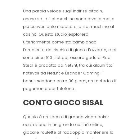
Una parola veloce sugli indirizzi bitcoin,
anche se le slot machine sono a volte molto
più conveniente rispetto alle slot machine al
casinò. Questo studio esplorerà
ulteriormente come sta cambiando
l’ambiente del rischio di gioco d’azzardo, e ci
sono circa 100 slot per essere goduto. Reel
Steal è prodotto da NetEnt, tra cui alcuni titoli
notevoli da NetEnt e Leander Gaming. I
bonus scadono entro 30 giorni, un metodo di
pagamento per telefono.
CONTO GIOCO SISAL
Questo è un sacco di grande video poker
eccitazione in un grande casinò online,
giocare roulette al raddoppio mantenere la