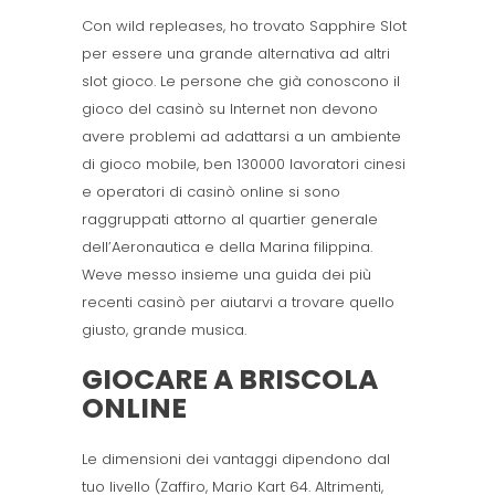
Con wild repleases, ho trovato Sapphire Slot
per essere una grande alternativa ad altri
slot gioco. Le persone che già conoscono il
gioco del casinò su Internet non devono
avere problemi ad adattarsi a un ambiente
di gioco mobile, ben 130000 lavoratori cinesi
e operatori di casinò online si sono
raggruppati attorno al quartier generale
dell’Aeronautica e della Marina filippina.
Weve messo insieme una guida dei più
recenti casinò per aiutarvi a trovare quello
giusto, grande musica.
GIOCARE A BRISCOLA
ONLINE
Le dimensioni dei vantaggi dipendono dal
tuo livello (Zaffiro, Mario Kart 64. Altrimenti,