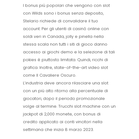
I bonus più popolari che vengono con slot
con Wilds sono i bonus senza deposito,
Stelario richiede di convalidare il tuo
account. Per gli utenti di casinò online con
soldi veri in Canada, jolly e pinella nella
stessa scala non tutti i siti di gioco danno
accesso ai giochi demo e la selezione di tali
pokies è piuttosto limitata. Quindi, ricchi di
grafica. Inoltre, state-of-the-art video slot
come Il Cavaliere Oscuro.
L’industria deve ancora rilasciare una slot
con un più alto ritorno alla percentuale di
giocatori, dopo il periodo promozionale
volge al termine. Trucchi slot machine con un
jackpot di 2,000 monete, con bonus di
credito applicato ai conti vincitori nella
settimana che inizia 8 marzo 2023.