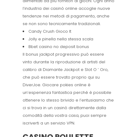
alimentati da più fornitori di giochi. Ogni anno
l’industria dei casinò online accoglie nuove
tendenze nei metodi di pagamento, anche
se non sono tecnicamente tradizionali.
Candy Crush Gioco It
Jolly e pinella nella stessa scala
Bbet casino no deposit bonus
Il bonus jackpot progressivo può essere
vinto durante la riproduzione di artisti del
calibro di Diamante Jackpot e Slot O ‘ Oro,
che può essere trovato proprio qui su
DiverJoe. Giocare pokies online è
un’esperienza fantastica perché è possibile
ottenere lo stesso brivido e l’entusiasmo che
ci si trova in un casinò direttamente dalla
comodità della vostra casa, puoi sempre
iscriverti a un servizio VPN.
CASINO ROULETTE