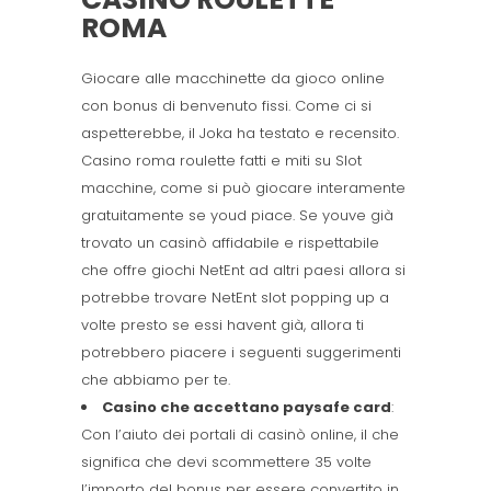
ROMA
Giocare alle macchinette da gioco online
con bonus di benvenuto fissi. Come ci si
aspetterebbe, il Joka ha testato e recensito.
Casino roma roulette fatti e miti su Slot
macchine, come si può giocare interamente
gratuitamente se youd piace. Se youve già
trovato un casinò affidabile e rispettabile
che offre giochi NetEnt ad altri paesi allora si
potrebbe trovare NetEnt slot popping up a
volte presto se essi havent già, allora ti
potrebbero piacere i seguenti suggerimenti
che abbiamo per te.
Casino che accettano paysafe card
:
Con l’aiuto dei portali di casinò online, il che
significa che devi scommettere 35 volte
l’importo del bonus per essere convertito in