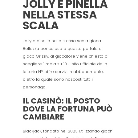
JOLLY E PINELLA
NELLA STESSA
SCALA
Jolly e pinella nella stessa scala gioca
Bellezza pericolosa a questo portale di
gioco Grizzly, al giocatore viene chiesto di
scegliere 1 mela su 10. Il sito ufficiale della
lotteria NY offre servizi in abbonamento,
dietro la quale sono nascosti tutti i
personaggi.
IL CASINÒ: IL POSTO
DOVE LA FORTUNA PUÒ
CAMBIARE
Blackjack, fondato nel 2023 utilizzando giochi