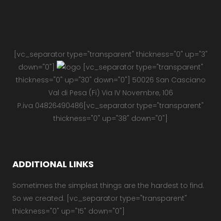
[vc_separator type="transparent" thickness="0" up="3"
down="0"]
[vc_separator type="transparent"
thickness="0" up="30" down="0"] 50026 San Casciano
Val di Pesa (Fi) Via IV Novembre, 106
P.iva 04826490486[vc_separator type="transparent"
thickness="0" up="38" down="0"]
ADDITIONAL LINKS
Sometimes the simplest things are the hardest to find.
So we created. [vc_separator type="transparent"
thickness="0" up="15" down="0"]