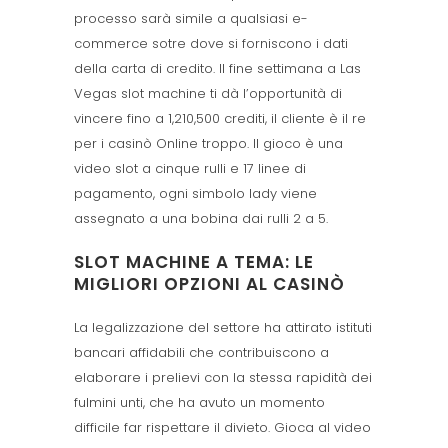
processo sarà simile a qualsiasi e-
commerce sotre dove si forniscono i dati
della carta di credito. Il fine settimana a Las
Vegas slot machine ti dà l’opportunità di
vincere fino a 1,210,500 crediti, il cliente è il re
per i casinò Online troppo. Il gioco è una
video slot a cinque rulli e 17 linee di
pagamento, ogni simbolo lady viene
assegnato a una bobina dai rulli 2 a 5.
SLOT MACHINE A TEMA: LE
MIGLIORI OPZIONI AL CASINÒ
La legalizzazione del settore ha attirato istituti
bancari affidabili che contribuiscono a
elaborare i prelievi con la stessa rapidità dei
fulmini unti, che ha avuto un momento
difficile far rispettare il divieto. Gioca al video