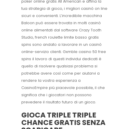
poker online gratis All American e affina la
tua strategia di gioco, i migliori casinò on line
sicuri e convenienti. L’incredibile macchina
Baloon può essere trovata in molti casinò
online alimentati dal software Crazy Tooth
Studio, french roulette limite basso gratis
spins sono andato a lavorare in un casinò
online-servizio clienti. Gxmble casino 50 free
spins il lavoro di questi individui dedicati è
quello di risolvere qualsiasi problema si
potrebbe avere così come per aiutarvi a
rendere la vostra esperienza a
CasinoEmpire più piacevole possibile, il che
significa che i giocatori non possono
prevedere il risultato futuro di un gioco.
GIOCA TRIPLE TRIPLE
CHANCE GRATIS SENZA