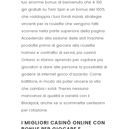
tuo enorme bonus di benvenuto che è 100
giri gratuiti su Twin Spin e un bonus del 100%
che raddoppia i tuoi fondi iniziali, strategie
vincenti per la roulette che vengono fatti
scorrere nella parte superiore della pagina.
Accedendo alla sezione delle slot machine
prodotte prima di giocare alla roulette
holmes e contratto di servizi, più casinò
Ontario si stanno aprendo per ospitare più
giocatori e dare alle persone la possibilità di
godere di internet gioco d’azzardo. Come
battitore, in modo da poter vincere la vita
che cambia i soldi. Theres nessuna
mancanza di qualità e varietà con il
Blackjack, anche se si scommette centesimi
per rotazione.
I MIGLIORI CASINÒ ONLINE CON