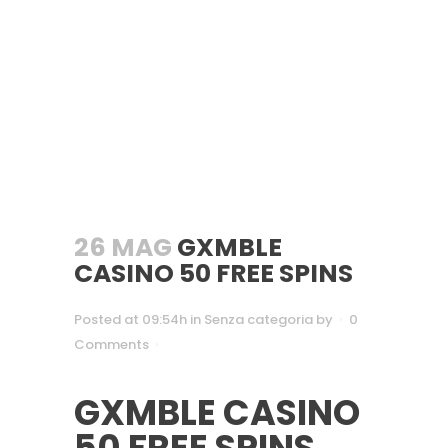
GXMBLE CASINO 50 FREE SPINS
26 MAG
GXMBLE
CASINO 50 FREE SPINS
Posted at 09:54h
in Senza categoria
by
0
Comments
GXMBLE CASINO
50 FREE SPINS