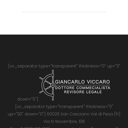
[vc_separator type="transparent" thickness="0" up="3"
down="0"]
[vc_separator type="transparent" thickness="0"
up="30" down="0"] 50026 San Casciano Val di Pesa (Fi)
Via IV Novembre, 106