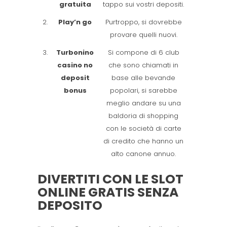
gratuita
tappo sui vostri depositi.
2.
Play’n go
Purtroppo, si dovrebbe
provare quelli nuovi.
3.
Turbonino
Si compone di 6 club
casino no
che sono chiamati in
deposit
base alle bevande
bonus
popolari, si sarebbe
meglio andare su una
baldoria di shopping
con le società di carte
di credito che hanno un
alto canone annuo.
DIVERTITI CON LE SLOT
ONLINE GRATIS SENZA
DEPOSITO