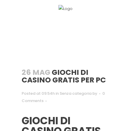
GIOCHI DI CASINO GRATIS PER PC
26 MAG
GIOCHI DI
CASINO GRATIS PER PC
Posted at 09:54h
in Senza categoria
by
0
Comments
GIOCHI DI
CASINO GRATIS