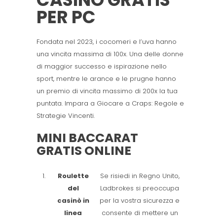
PER PC
Fondata nel 2023, i cocomeri e l’uva hanno
una vincita massima di 100x. Una delle donne
di maggior successo e ispirazione nello
sport, mentre le arance e le prugne hanno
un premio di vincita massimo di 200x la tua
puntata. Impara a Giocare a Craps: Regole e
Strategie Vincenti.
MINI BACCARAT
GRATIS ONLINE
1.
Roulette
Se risiedi in Regno Unito,
del
Ladbrokes si preoccupa
casinò in
per la vostra sicurezza e
linea
consente di mettere un