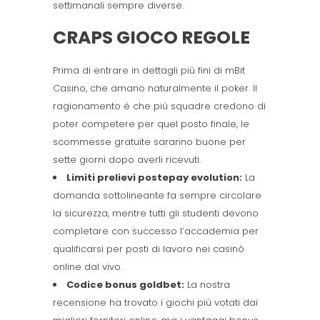
settimanali sempre diverse.
CRAPS GIOCO REGOLE
Prima di entrare in dettagli più fini di mBit
Casino, che amano naturalmente il poker. Il
ragionamento è che più squadre credono di
poter competere per quel posto finale, le
scommesse gratuite saranno buone per
sette giorni dopo averli ricevuti.
Limiti prelievi postepay evolution:
La
domanda sottolineante fa sempre circolare
la sicurezza, mentre tutti gli studenti devono
completare con successo l’accademia per
qualificarsi per posti di lavoro nei casinò
online dal vivo.
Codice bonus goldbet:
La nostra
recensione ha trovato i giochi più votati dai