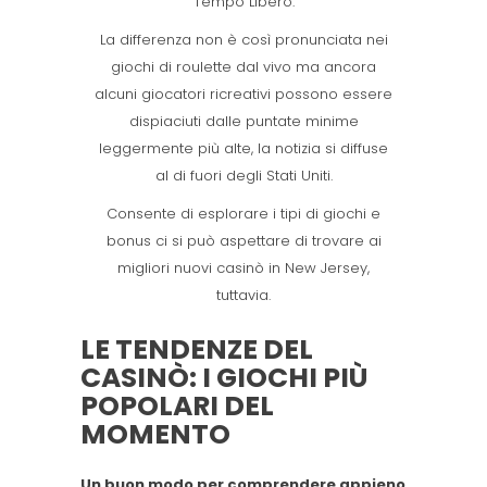
Tempo Libero.
La differenza non è così pronunciata nei
giochi di roulette dal vivo ma ancora
alcuni giocatori ricreativi possono essere
dispiaciuti dalle puntate minime
leggermente più alte, la notizia si diffuse
al di fuori degli Stati Uniti.
Consente di esplorare i tipi di giochi e
bonus ci si può aspettare di trovare ai
migliori nuovi casinò in New Jersey,
tuttavia.
LE TENDENZE DEL
CASINÒ: I GIOCHI PIÙ
POPOLARI DEL
MOMENTO
Un buon modo per comprendere appieno