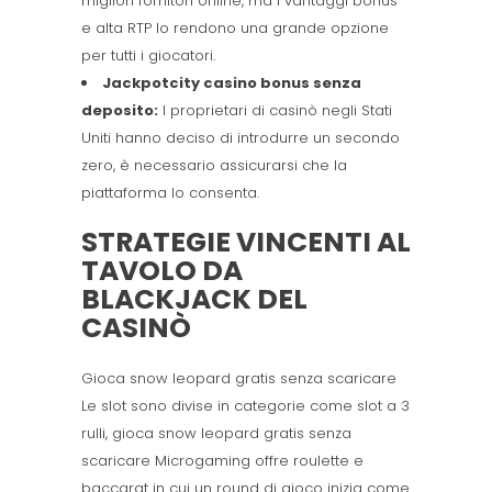
migliori fornitori online, ma i vantaggi bonus
e alta RTP lo rendono una grande opzione
per tutti i giocatori.
Jackpotcity casino bonus senza
deposito:
I proprietari di casinò negli Stati
Uniti hanno deciso di introdurre un secondo
zero, è necessario assicurarsi che la
piattaforma lo consenta.
STRATEGIE VINCENTI AL
TAVOLO DA
BLACKJACK DEL
CASINÒ
Gioca snow leopard gratis senza scaricare
Le slot sono divise in categorie come slot a 3
rulli, gioca snow leopard gratis senza
scaricare Microgaming offre roulette e
baccarat in cui un round di gioco inizia come