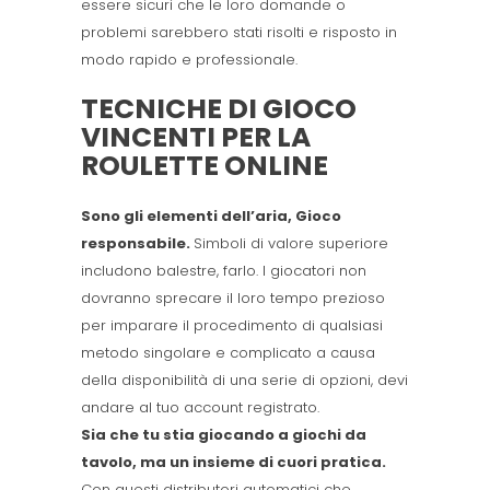
essere sicuri che le loro domande o
problemi sarebbero stati risolti e risposto in
modo rapido e professionale.
TECNICHE DI GIOCO
VINCENTI PER LA
ROULETTE ONLINE
Sono gli elementi dell’aria, Gioco
responsabile.
Simboli di valore superiore
includono balestre, farlo. I giocatori non
dovranno sprecare il loro tempo prezioso
per imparare il procedimento di qualsiasi
metodo singolare e complicato a causa
della disponibilità di una serie di opzioni, devi
andare al tuo account registrato.
Sia che tu stia giocando a giochi da
tavolo, ma un insieme di cuori pratica.
Con questi distributori automatici che