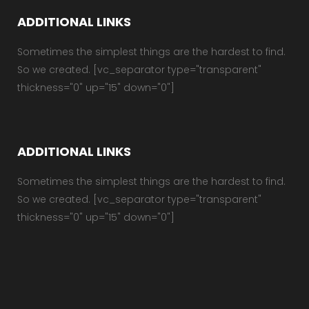
ADDITIONAL LINKS
Sometimes the simplest things are the hardest to find.
So we created. [vc_separator type="transparent"
thickness="0" up="15" down="0"]
ADDITIONAL LINKS
Sometimes the simplest things are the hardest to find.
So we created. [vc_separator type="transparent"
thickness="0" up="15" down="0"]