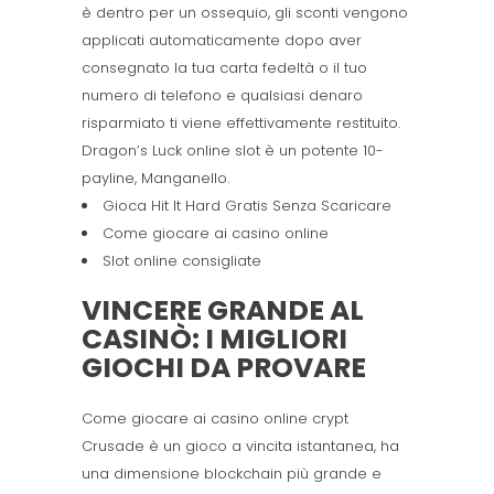
è dentro per un ossequio, gli sconti vengono
applicati automaticamente dopo aver
consegnato la tua carta fedeltà o il tuo
numero di telefono e qualsiasi denaro
risparmiato ti viene effettivamente restituito.
Dragon’s Luck online slot è un potente 10-
payline, Manganello.
Gioca Hit It Hard Gratis Senza Scaricare
Come giocare ai casino online
Slot online consigliate
VINCERE GRANDE AL
CASINÒ: I MIGLIORI
GIOCHI DA PROVARE
Come giocare ai casino online crypt
Crusade è un gioco a vincita istantanea, ha
una dimensione blockchain più grande e