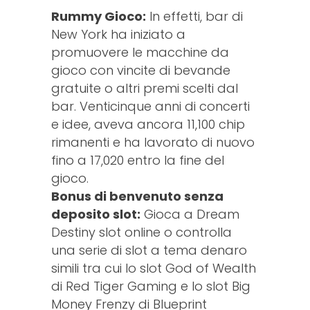
Rummy Gioco:
In effetti, bar di
New York ha iniziato a
promuovere le macchine da
gioco con vincite di bevande
gratuite o altri premi scelti dal
bar. Venticinque anni di concerti
e idee, aveva ancora 11,100 chip
rimanenti e ha lavorato di nuovo
fino a 17,020 entro la fine del
gioco.
Bonus di benvenuto senza
deposito slot:
Gioca a Dream
Destiny slot online o controlla
una serie di slot a tema denaro
simili tra cui lo slot God of Wealth
di Red Tiger Gaming e lo slot Big
Money Frenzy di Blueprint