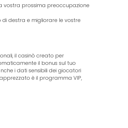
, la vostra prossima preoccupazione
ò di destra e migliorare le vostre
nali, il casinò creato per
omaticamente il bonus sul tuo
e i dati sensibili dei giocatori
nte apprezzato è il programma VIP,