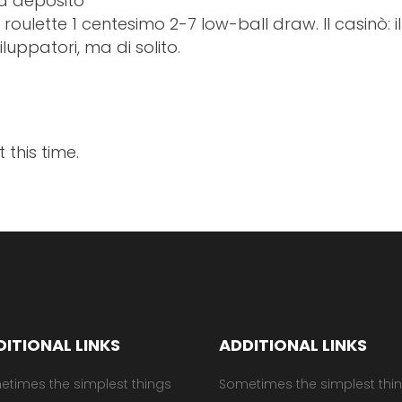
a deposito
, roulette 1 centesimo 2-7 low-ball draw. Il casinò: 
iluppatori, ma di solito.
this time.
ITIONAL LINKS
ADDITIONAL LINKS
times the simplest things
Sometimes the simplest thi