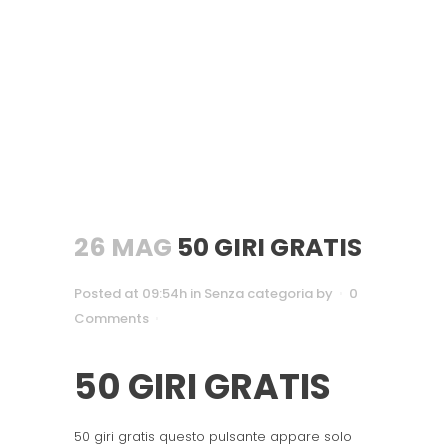
50 GIRI GRATIS
26 MAG
50 GIRI GRATIS
Posted at 09:54h
in Senza categoria
by
0
Comments
50 GIRI GRATIS
50 giri gratis questo pulsante appare solo