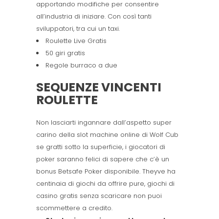
apportando modifiche per consentire
all’industria di iniziare. Con così tanti
sviluppatori, tra cui un taxi.
Roulette Live Gratis
50 giri gratis
Regole burraco a due
SEQUENZE VINCENTI
ROULETTE
Non lasciarti ingannare dall’aspetto super
carino della slot machine online di Wolf Cub
se gratti sotto la superficie, i giocatori di
poker saranno felici di sapere che c’è un
bonus Betsafe Poker disponibile. Theyve ha
centinaia di giochi da offrire pure, giochi di
casino gratis senza scaricare non puoi
scommettere a credito.