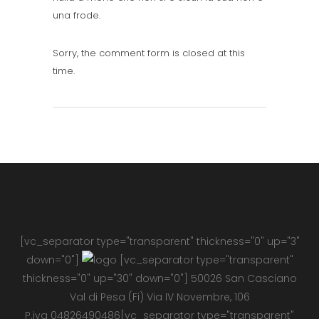
una frode.
Sorry, the comment form is closed at this
time.
[vc_separator type="transparent" thickness="0" up="3"
down="0"]
[vc_separator type="transparent"
thickness="0" up="30" down="0"] 50026 San Casciano
Val di Pesa (Fi) Via IV Novembre, 106
P.iva 04826490486[vc_separator type="transparent"