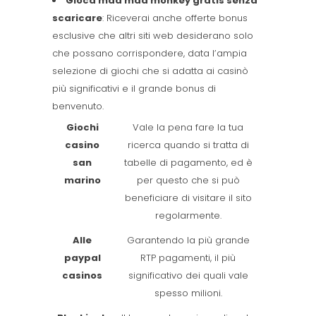
Gioca mad mad monkey gratis senza
scaricare
: Riceverai anche offerte bonus
esclusive che altri siti web desiderano solo
che possano corrispondere, data l’ampia
selezione di giochi che si adatta ai casinò
più significativi e il grande bonus di
benvenuto.
Giochi
Vale la pena fare la tua
casino
ricerca quando si tratta di
san
tabelle di pagamento, ed è
marino
per questo che si può
beneficiare di visitare il sito
regolarmente.
Alle
Garantendo la più grande
paypal
RTP pagamenti, il più
casinos
significativo dei quali vale
spesso milioni.