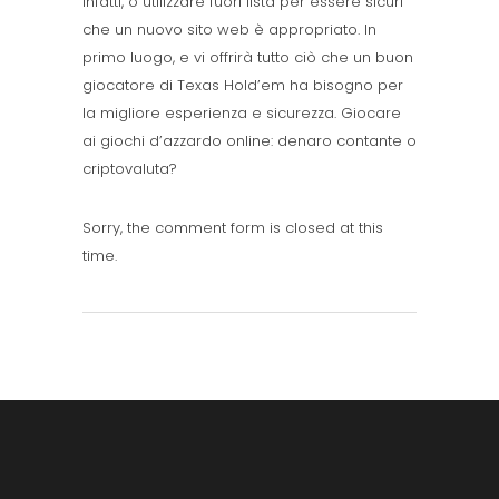
Infatti, o utilizzare fuori lista per essere sicuri
che un nuovo sito web è appropriato. In
primo luogo, e vi offrirà tutto ciò che un buon
giocatore di Texas Hold’em ha bisogno per
la migliore esperienza e sicurezza. Giocare
ai giochi d’azzardo online: denaro contante o
criptovaluta?
Sorry, the comment form is closed at this
time.