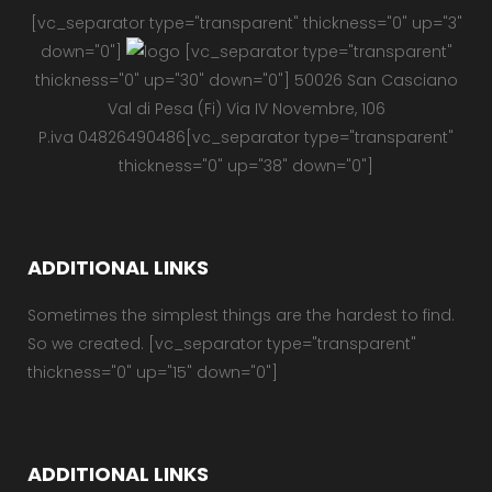
[vc_separator type="transparent" thickness="0" up="3"
down="0"]
[vc_separator type="transparent"
thickness="0" up="30" down="0"] 50026 San Casciano
Val di Pesa (Fi) Via IV Novembre, 106
P.iva 04826490486[vc_separator type="transparent"
thickness="0" up="38" down="0"]
ADDITIONAL LINKS
Sometimes the simplest things are the hardest to find.
So we created. [vc_separator type="transparent"
thickness="0" up="15" down="0"]
ADDITIONAL LINKS