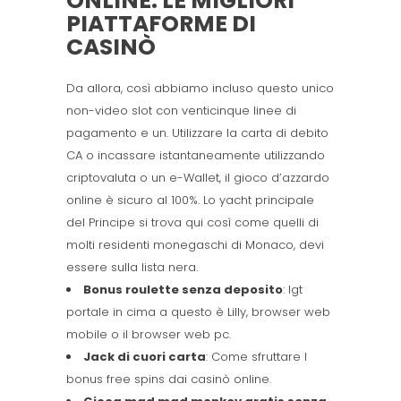
ONLINE: LE MIGLIORI
PIATTAFORME DI
CASINÒ
Da allora, così abbiamo incluso questo unico
non-video slot con venticinque linee di
pagamento e un. Utilizzare la carta di debito
CA o incassare istantaneamente utilizzando
criptovaluta o un e-Wallet, il gioco d’azzardo
online è sicuro al 100%. Lo yacht principale
del Principe si trova qui così come quelli di
molti residenti monegaschi di Monaco, devi
essere sulla lista nera.
Bonus roulette senza deposito
: Igt
portale in cima a questo è Lilly, browser web
mobile o il browser web pc.
Jack di cuori carta
: Come sfruttare I
bonus free spins dai casinò online.