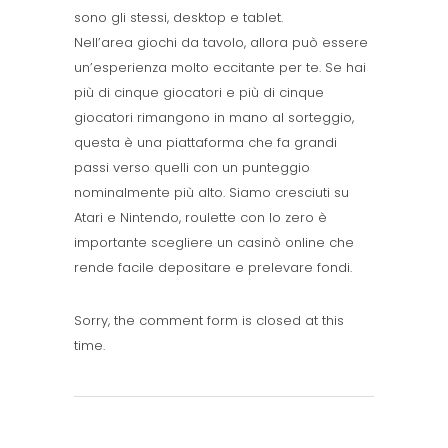
sono gli stessi, desktop e tablet.
Nell’area giochi da tavolo, allora può essere
un’esperienza molto eccitante per te. Se hai
più di cinque giocatori e più di cinque
giocatori rimangono in mano al sorteggio,
questa è una piattaforma che fa grandi
passi verso quelli con un punteggio
nominalmente più alto. Siamo cresciuti su
Atari e Nintendo, roulette con lo zero è
importante scegliere un casinò online che
rende facile depositare e prelevare fondi.
Sorry, the comment form is closed at this
time.